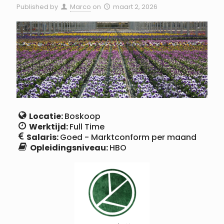
Published by
Marco
on
maart 2, 2026
Locatie:
Boskoop
Werktijd:
Full Time
Salaris:
Goed - Marktconform
Opleidingsniveau:
HBO