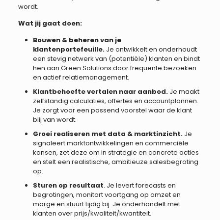
wordt.
Wat jij gaat doen:
Bouwen & beheren van je
klantenportefeuille.
Je ontwikkelt en onderhoudt
een stevig netwerk van (potentiële) klanten en bindt
hen aan Green Solutions door frequente bezoeken
en actief relatiemanagement.
Klantbehoefte vertalen naar aanbod.
Je maakt
zelfstandig calculaties, offertes en accountplannen.
Je zorgt voor een passend voorstel waar de klant
blij van wordt.
Groei realiseren met data & marktinzicht.
Je
signaleert marktontwikkelingen en commerciële
kansen, zet deze om in strategie en concrete acties
en stelt een realistische, ambitieuze salesbegroting
op.
Sturen op resultaat
. Je levert forecasts en
begrotingen, monitort voortgang op omzet en
marge en stuurt tijdig bij. Je onderhandelt met
klanten over prijs/kwaliteit/kwantiteit.