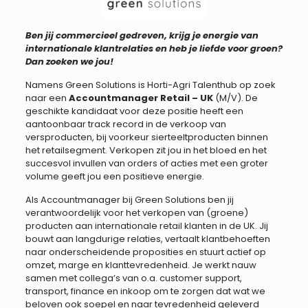
Ben jij commercieel gedreven, krijg je energie van
internationale klantrelaties en heb je liefde voor groen?
Dan zoeken we jou!
Namens Green Solutions is Horti-Agri Talenthub op zoek
naar een
Accountmanager Retail – UK
(M/V). De
geschikte kandidaat voor deze positie heeft een
aantoonbaar track record in de verkoop van
versproducten, bij voorkeur sierteeltproducten binnen
het retailsegment. Verkopen zit jou in het bloed en het
succesvol invullen van orders of acties met een groter
volume geeft jou een positieve energie.
Als Accountmanager bij Green Solutions ben jij
verantwoordelijk voor het verkopen van (groene)
producten aan internationale retail klanten in de UK. Jij
bouwt aan langdurige relaties, vertaalt klantbehoeften
naar onderscheidende proposities en stuurt actief op
omzet, marge en klanttevredenheid. Je werkt nauw
samen met collega’s van o.a. customer support,
transport, finance en inkoop om te zorgen dat wat we
beloven ook soepel en naar tevredenheid geleverd