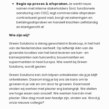
Regie op proces & afspraken.
Je werkt nauw
samen met interne stakeholders (incl. functionele
aansturing van CSS), legt commerciële afspraken
contractueel goed vast, borgt verzekeringen en
betalingsafspraken en handelt klachten zelfstandig
en klantgericht af.
Wie zijn wij?
Green Solutions is stevig geworteld in Boskoop, in het hart
van de Nederlandse sierteelt. Op letterlijk één van de
groenste locaties van het land leveren we tuin- en
kamerplanten aan tuincentra, bouwmarkten en
supermarkten in heel Europa. Wie werkt bij Green
Solutions, wordt gezien.
Green Solutions kan zich blijven ontwikkelen als jij je blijft
ontwikkelen. Daarom krijg je bij ons de kans om te
groeien in je vak en om door te groeien. Daarnaast
vinden wij werken met plezier erg belangrijk. We stellen
we hoge eisen aan onszelf. We werken hard én met
plezier. Elke dag moet een feestje zijn, vinden we. Word jij
onze nieuwe collega?